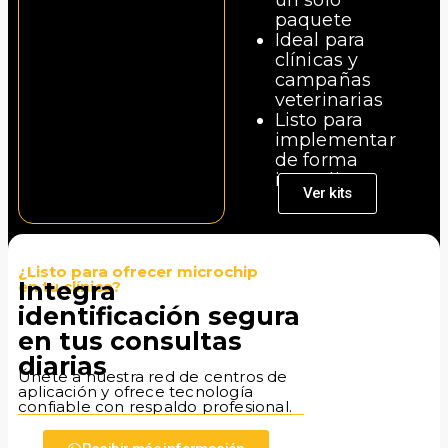
paquete
Ideal para
clínicas y
campañas
veterinarias
Listo para
implementar
de forma
inmediata
Ver kits
¿Listo para ofrecer microchip
Integra
en tu clínica?
identificación segura
en tus consultas
diarias
Únete a nuestra red de centros de
aplicación y ofrece tecnología
confiable con respaldo profesional.