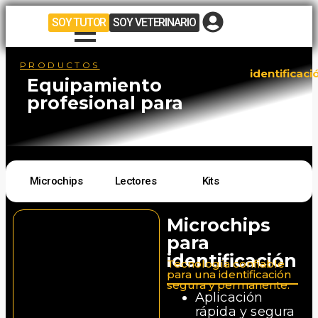
SOY TUTOR
SOY VETERINARIO
PRODUCTOS
identificaci
Equipamiento
profesional para
Microchips
Lectores
Kits
Microchips
para
identificación
Tecnología confiable
para una identificación
segura y permanente.
Aplicación
rápida y segura