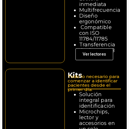
inmediata
Multifrecuencia
Diseño
ergonómico
Compatible
con ISO
11784/11785
Transferencia
de datos USB
Ver lectores
Kits
Todo lo necesario para
comenzar a identificar
pacientes desde el
primer día.
Solución
integral para
identificación
Microchips,
lector y
accesorios en
un solo