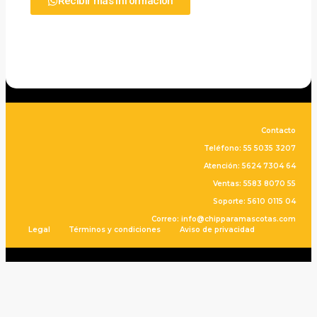
Recibir más información
Contacto
Teléfono: 55 5035 3207
Atención: 5624 7304 64
Ventas: 5583 8070 55
Soporte: 5610 0115 04
Correo: info@chipparamascotas.com
Legal
Términos y condiciones
Aviso de privacidad