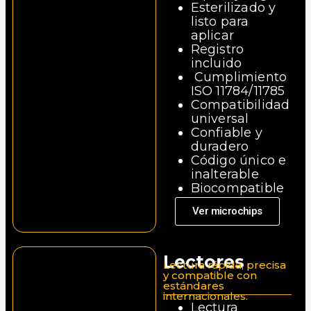
Esterilizado y
listo para
aplicar
Registro
incluido
Cumplimiento
ISO 11784/11785
Compatibilidad
universal
Confiable y
duradero
Código único e
inalterable
Biocompatible
y seguro
Ver microchips
Lectores
Lectura rápida, precisa
y compatible con
estándares
internacionales.
Lectura