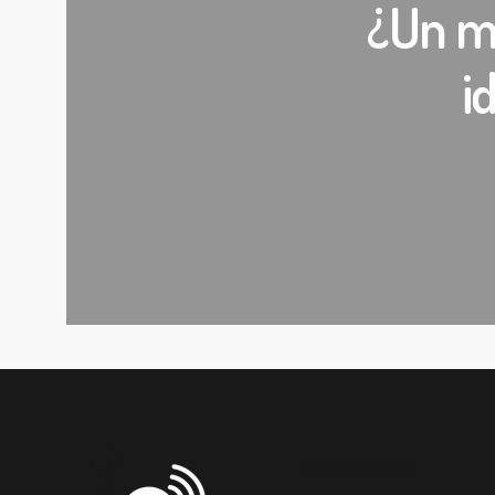
¿Un mi
i