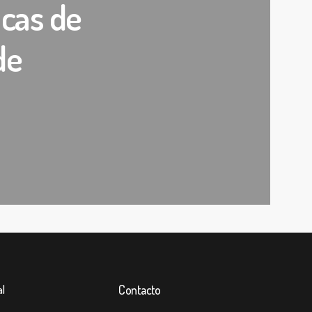
acas de
de
l
Contacto