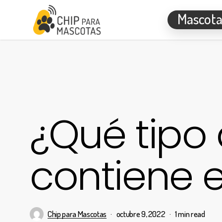
Skip
Mascota
to
main
content
¿Qué tipo
contiene e
Chip para Mascotas
octubre 9, 2022
1 min read