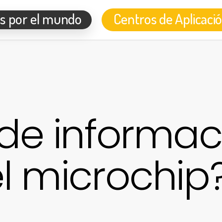
s por el mundo
Centros de Aplicaci
 de informac
l microchip