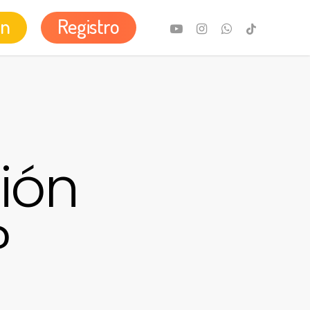
ón
Registro
youtube
instagram
whatsapp
tiktok
ión
?