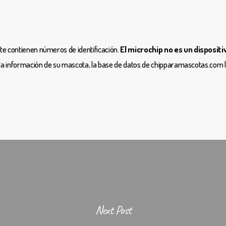
te contienen números de identificación.
El microchip no es un disposit
 la información de su mascota, la base de datos de chipparamascotas.com l
Next Post