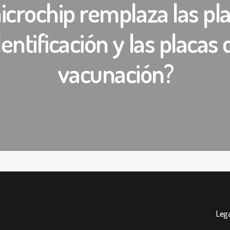
crochip remplaza las pl
dentificación y las placas 
vacunación?
Lega