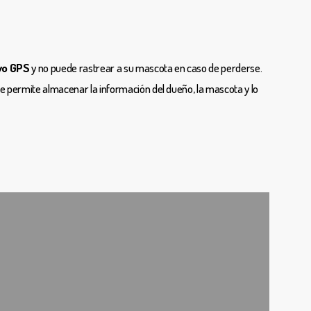
ivo GPS
y no puede rastrear a su mascota en caso de perderse.
e permite almacenar la información del dueño, la mascota y lo